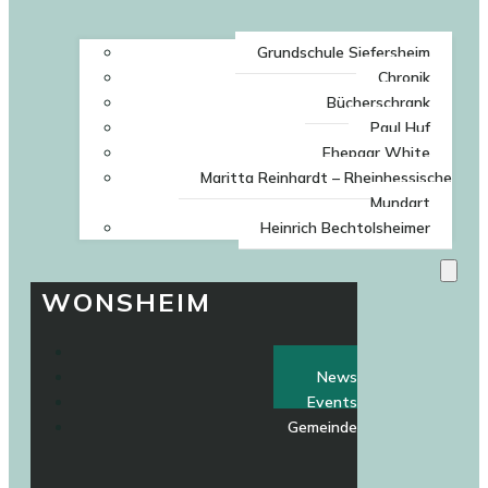
Grundschule Siefersheim
Chronik
Bücherschrank
Paul Huf
Ehepaar White
Maritta Reinhardt – Rheinhessische
Mundart
Heinrich Bechtolsheimer
WONSHEIM
Home
News
Events
Gemeinde