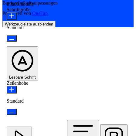
Barrierefreiheitsanpassungen
Inhaltsmodule
Schriftgröße
Präsentiert von
OneTap
Werkzeugleiste ausblenden
Standard
Lesbare Schrift
Zeilenhöhe
Standard