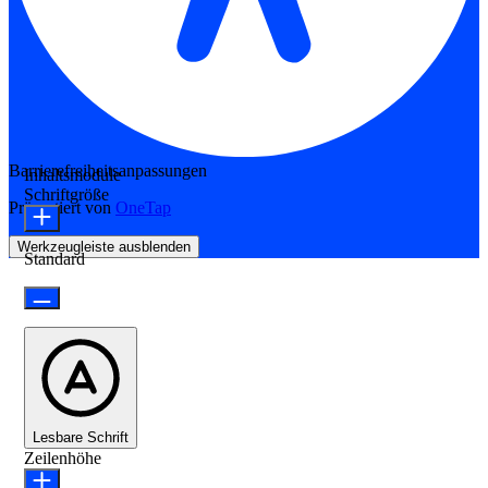
Barrierefreiheitsanpassungen
Inhaltsmodule
Schriftgröße
Präsentiert von
OneTap
Werkzeugleiste ausblenden
Standard
Lesbare Schrift
Zeilenhöhe