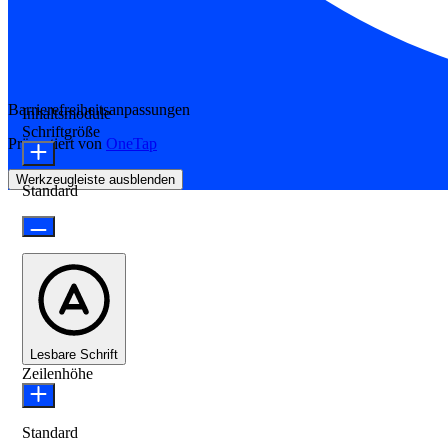
Barrierefreiheitsanpassungen
Inhaltsmodule
Schriftgröße
Präsentiert von
OneTap
Werkzeugleiste ausblenden
Standard
Lesbare Schrift
Zeilenhöhe
Standard