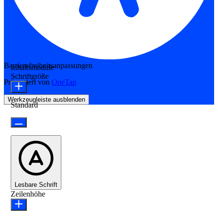
Barrierefreiheitsanpassungen
Inhaltsmodule
Schriftgröße
Präsentiert von
OneTap
Werkzeugleiste ausblenden
Standard
Lesbare Schrift
Zeilenhöhe