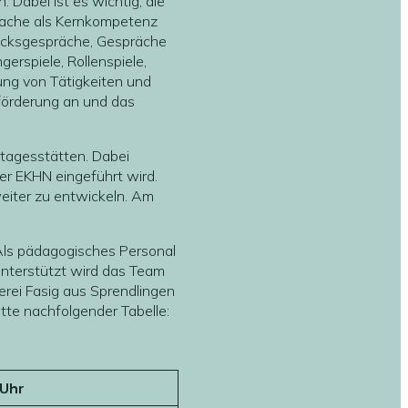
Dabei ist es wichtig, die
rache als Kernkompetenz
tücksgespräche, Gespräche
gerspiele, Rollenspiele,
tung von Tätigkeiten und
förderung an und das
rtagesstätten. Dabei
der EKHN eingeführt wird.
 weiter zu entwickeln. Am
 Als pädagogisches Personal
 Unterstützt wird das Team
erei Fasig aus Sprendlingen
tte nachfolgender Tabelle:
 Uhr