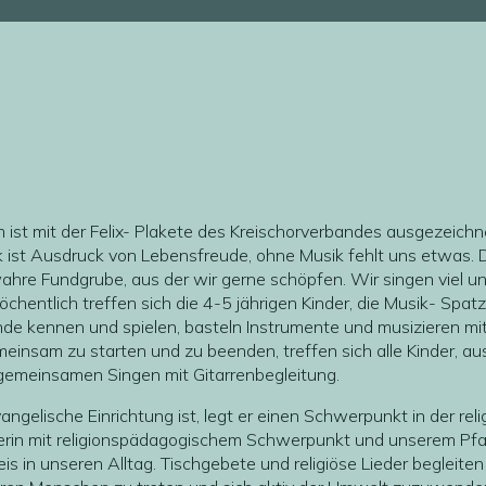
ist mit der Felix- Plakete des Kreischorverbandes ausgezeichne
k ist Ausdruck von Lebensfreude, ohne Musik fehlt uns etwas. D
 wahre Fundgrube, aus der wir gerne schöpfen. Wir singen viel 
hentlich treffen sich die 4-5 jährigen Kinder, die Musik- Spat
ende kennen und spielen, basteln Instrumente und musizieren mi
insam zu starten und zu beenden, treffen sich alle Kinder, au
emeinsamen Singen mit Gitarrenbegleitung.
angelische Einrichtung ist, legt er einen Schwerpunkt in der re
rin mit religionspädagogischem Schwerpunkt und unserem Pfarr
eis in unseren Alltag. Tischgebete und religiöse Lieder begleite