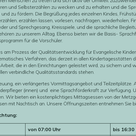
eren Menschen zu treten und sich aktiv der Umwelt zuzuwenden. 
ren und Selbsterzählen zu wecken und zu erhalten und die Sp
 und zu fördern. Die Begrüßung jedes einzelnen Kindes, Frühs
rzählen, erzählen lassen, vorlesen, nachfragen, wiederholen, Fin
eder und Sprechgesang, Kreisspiele, und die sprachliche Beglei
ehören zu unserem Alltag. Ebenso bieten wir die Basis- Sprach
programm für die Vorschüler.
s am Prozess der Qualitätsentwicklung für Evangelische Kinde
ematisches Verfahren, das derzeit in allen Kindertagesstätten 
lle Arbeit, die in den Einrichtungen geleistet wird, zu sichern und
len verbindliche Qualitätsstandards stehen.
euung, ein verlängertes Vormittagsangebot und Teilzeitplätze.
nderpfleger (innen) und eine Sprachförderkraft zur Verfügung.
en. Wir bieten ein kostenplichtiges Mittagsessen von der Metzg
sen mit Nachtisch an. Unsere Öffnungszeiten entnehmen Sie bi
chtung:
von 07:00 Uhr
bis 16:30