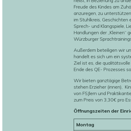
heißt, in Beziehung zu and
Freude des Kindes am Zuhö
anzuregen, zu unterstützen
im Stuhlkreis, Geschichten e
Sprech- und Klangspiele, Li
Handlungen der „Kleinen“ g
Würzburger Sprachtrainings
Außerdem beteiligen wir un
handelt es sich um ein syst
Ziel ist es, die qualitätsvo
Ende des QE- Prozesses sol
Wir bieten ganztägige Betr
stehen Erzieher (innen), Ki
von FSJlern und Praktikanti
zum Preis von 3,30€ pro Es
Öffnungszeiten der Einri
Montag