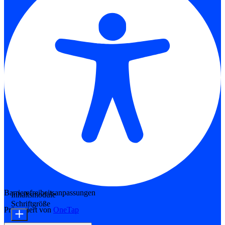
Barrierefreiheitsanpassungen
Inhaltsmodule
Schriftgröße
Präsentiert von
OneTap