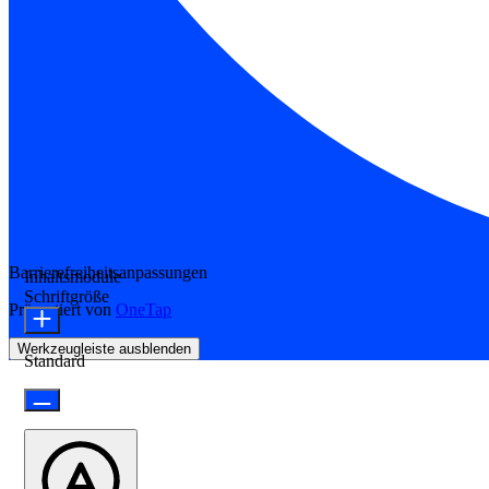
Barrierefreiheitsanpassungen
Inhaltsmodule
Schriftgröße
Präsentiert von
OneTap
Werkzeugleiste ausblenden
Standard