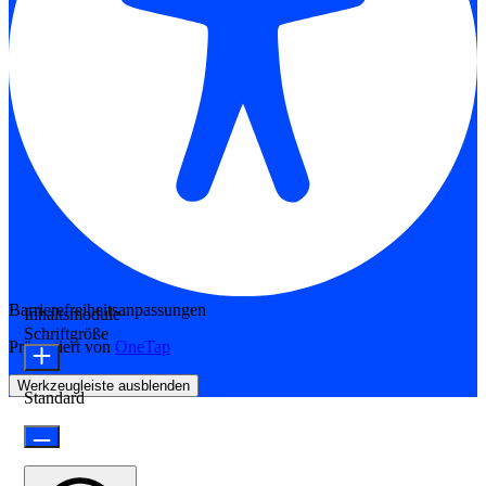
Barrierefreiheitsanpassungen
Inhaltsmodule
Schriftgröße
Präsentiert von
OneTap
Werkzeugleiste ausblenden
Standard