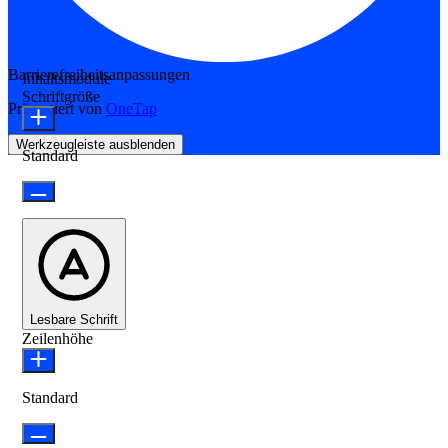
Barrierefreiheitsanpassungen
Inhaltsmodule
Schriftgröße
Präsentiert von
OneTap
Werkzeugleiste ausblenden
Standard
Lesbare Schrift
Zeilenhöhe
Standard