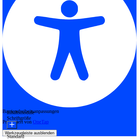
Barrierefreiheitsanpassungen
Inhaltsmodule
Schriftgröße
Präsentiert von
OneTap
Werkzeugleiste ausblenden
Standard